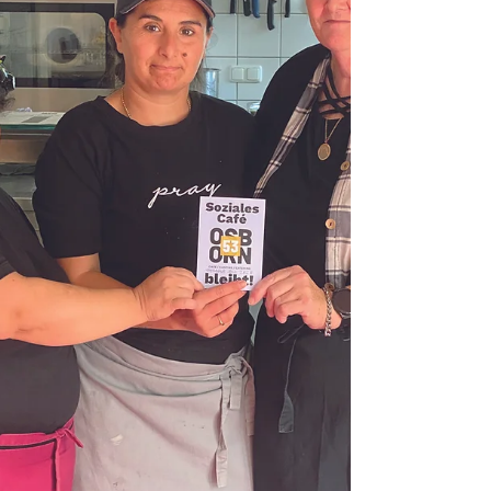
Cantina Hier geht's zum NDR: Suppenküche
La Cantina in Hamburg-Ottensen vor
ungewisser Zukunft | ndr.de Hier geht's zum
Hamburg Journal:
https://www.abendblatt.de/hamburg/altona/a
rticle410993027