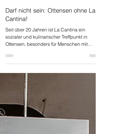
26. Feb.
Darf nicht sein: Ottensen ohne La
Cantina!
Seit über 20 Jahren ist La Cantina ein
sozialer und kulinarischer Treffpunkt in
Ottensen, besonders für Menschen mit
wenig Geld. Mit über 80 Mahlzeiten täglich
u.a. für Wohnungslose ist La Cantina für
viele Menschen überlebenswichtig. Das
alles steht zurzeit auf der Kippe: Wie aus
Presse und Medien bekannt, muss zum
Ende des Jahres unser Projekt die jetzigen