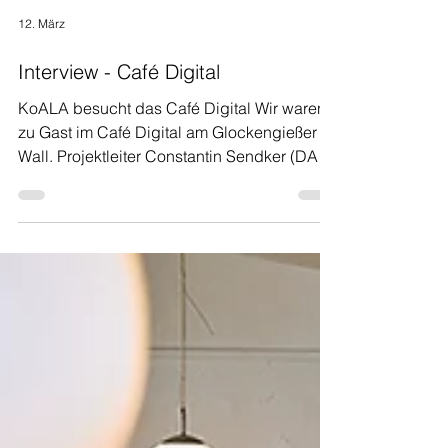
12. März
Interview - Café Digital
KoALA besucht das Café Digital Wir waren
zu Gast im Café Digital am Glockengießer
Wall. Projektleiter Constantin Sendker (DAA)
führte uns durch das Projekt und
beantwortete unsere Fragen. Hallo
Constantin, eine tolle Location habt ihr hier.
Aber sag’ einmal, Café Digital, was ist das
eigentlich? Hallo Franz, schön, dass ihr da
seid und euch für unser Projekt interessiert:
Caf é Digital ist eine Anlaufstelle für das
Thema Digitalisierung für Kund*innen des