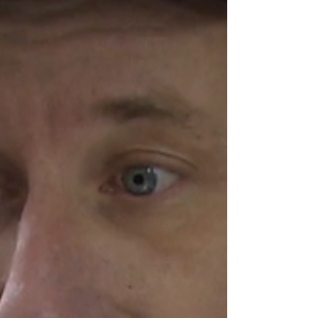
https://taz.de/Stadtteilkueche-
weggentrifiziert/!6148963/ Foto: Mauricio
Bustamante