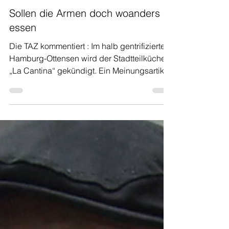
5. Feb.
Sollen die Armen doch woanders
essen
Die TAZ kommentiert : Im halb gentrifizierten
Hamburg-Ottensen wird der Stadtteilküche
„La Cantina“ gekündigt. Ein Meinungsartikel
in der TAZ von Friederike Gräff über die
aktuelle Lage in der Stadtteilküche. Aber
mach dir selbst ein Bild - hier kannst du den
ganzen Artikel lesen: